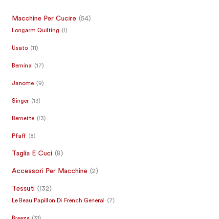
Macchine Per Cucire
(54)
Longarm Quilting
(1)
Usato
(11)
Bernina
(17)
Janome
(9)
Singer
(13)
Bernette
(13)
Pfaff
(8)
Taglia E Cuci
(8)
Accessori Per Macchine
(2)
Tessuti
(132)
Le Beau Papillon Di French General
(7)
Breeze
(31)