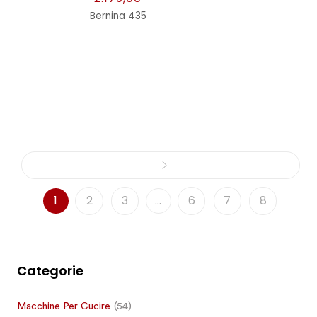
Bernina 435
1
2
3
…
6
7
8
Categorie
Macchine Per Cucire
(54)